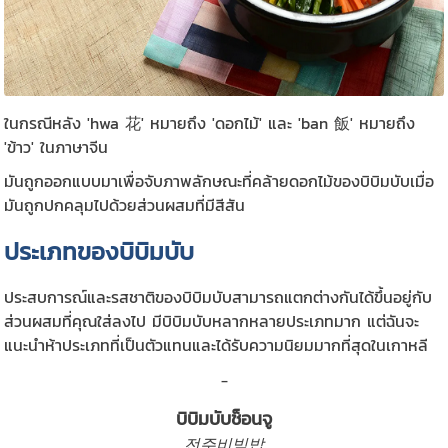
ในกรณีหลัง 'hwa 花' หมายถึง 'ดอกไม้' และ 'ban 飯' หมายถึง
'ข้าว' ในภาษาจีน
มันถูกออกแบบมาเพื่อจับภาพลักษณะที่คล้ายดอกไม้ของบิบิมบับเมื่อ
มันถูกปกคลุมไปด้วยส่วนผสมที่มีสีสัน
ประเภทของบิบิมบับ
ประสบการณ์และรสชาติของบิบิมบับสามารถแตกต่างกันได้ขึ้นอยู่กับ
ส่วนผสมที่คุณใส่ลงไป มีบิบิมบับหลากหลายประเภทมาก แต่ฉันจะ
แนะนำห้าประเภทที่เป็นตัวแทนและได้รับความนิยมมากที่สุดในเกาหลี
_
บิบิมบับช็อนจู
전주비빔밥