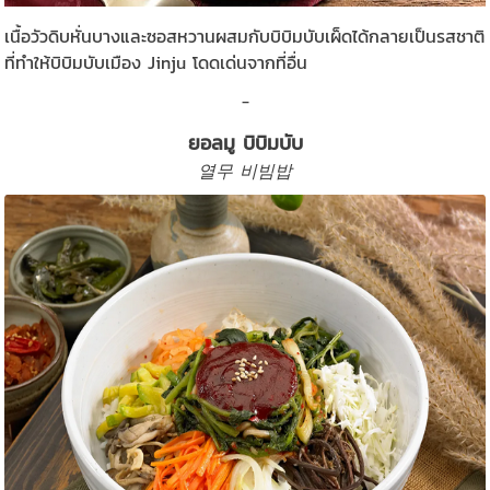
เนื้อวัวดิบหั่นบางและซอสหวานผสมกับบิบิมบับเผ็ดได้กลายเป็นรสชาติ
ที่ทำให้บิบิมบับเมือง Jinju โดดเด่นจากที่อื่น
_
ยอลมู บิบิมบับ
열무 비빔밥