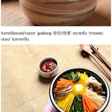
ในกรณีของอย่างแรก 'goldong 骨同/骨董' หมายถึง 'การผสม
ปนเป' ในภาษาจีน