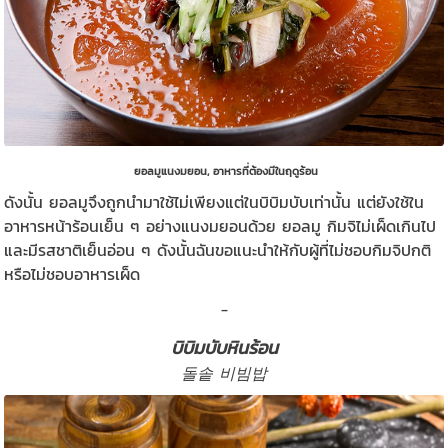
ยอลมูแนงมยอน, อาหารที่ต้องมีในฤดูร้อน
ดังนั้น ยอลมูจึงถูกนำมาใช้ไม่เพียงแต่ในบิบิมบับเท่านั้น แต่ยังใช้ใน
อาหารหน้าร้อนเย็น ๆ อย่างแนงมยอนด้วย ยอลมู กิมจิไม่เผ็ดเกินไป
และมีรสชาติเย็นอ่อน ๆ ดังนั้นฉันขอแนะนำให้กับผู้ที่ไม่ชอบกิมจิปกติ
หรือไม่ชอบอาหารเผ็ด
_
บิบิมบับหินร้อน
돌솥 비빔밥