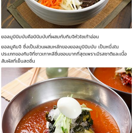
ยอลมูบิบิมบับคือบิบิมบับที่ผสมกับกิมจิหัวไชเท้าอ่อน
ยอลมูคิมจิ ซึ่งเป็นส่วนผสมหลักของยอลมูบิบิมบับ เป็นหนึ่งใน
ประเภทของกิมจิที่ชาวเกาหลีชื่นชอบมากที่สุดเพราะมีรสชาติและเนื้อ
สัมผัสที่เย็นสดชื่น