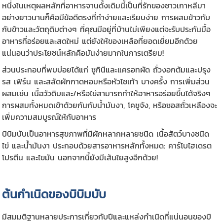
หนึ่งในเหตุผลหลักที่อาหารจานดั้งเดิมนี้เป็นที่รักของชาวเกาหลีมา
อย่างยาวนานก็คือมีข้อดีตรงที่ทำง่ายและเรียบง่าย การผสมข้าวกับ
กับข้าวและวัตถุดิบต่างๆ ที่คุณมีอยู่ที่บ้านไม่เพียงแต่จะรับประกันมื้อ
อาหารที่อร่อยและสดใหม่ แต่ยังให้ของเหลือที่ยอดเยี่ยมอีกด้วย
แน่นอนว่าประโยชน์หลักคือมันง่ายมากในการเตรียม!
ส่วนประกอบที่พบบ่อยได้แก่ ซูกินีและแครอทผัด ถั่วงอกต้มและปรุง
รส เฟิร์น และสลัดผักกาดหอมหรือหัวไชเท้า บางครั้ง การเพิ่มส่วน
ผสมเช่น เนื้อวัวดิบและ/หรือไข่สามารถทำให้อาหารอร่อยขึ้นได้จริงๆ
การผสมทั้งหมดเข้าด้วยกันกับน้ำมันงา, โคชูจัง, หรือซอสถั่วเหลืองจะ
เพิ่มความสมบูรณ์ให้กับอาหาร
บิบิมบับเป็นอาหารสุขภาพที่มีผักหลากหลายชนิด เนื้อสัตว์บางชนิด
ไข่ และน้ำมันงา ประกอบด้วยสารอาหารหลักทั้งหมด: คาร์โบไฮเดรต
โปรตีน และไขมัน นอกจากนี้ยังมีเส้นใยสูงอีกด้วย!
ต้นกำเนิดของบิบิมบับ
มีสมมติฐานหลายประการเกี่ยวกับปีและแหล่งกำเนิดที่แน่นอนของบิ