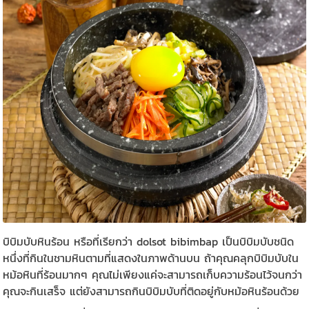
บิบิมบับหินร้อน หรือที่เรียกว่า dolsot bibimbap เป็นบิบิมบับชนิด
หนึ่งที่กินในชามหินตามที่แสดงในภาพด้านบน ถ้าคุณคลุกบิบิมบับใน
หม้อหินที่ร้อนมากๆ คุณไม่เพียงแค่จะสามารถเก็บความร้อนไว้จนกว่า
คุณจะกินเสร็จ แต่ยังสามารถกินบิบิมบับที่ติดอยู่กับหม้อหินร้อนด้วย