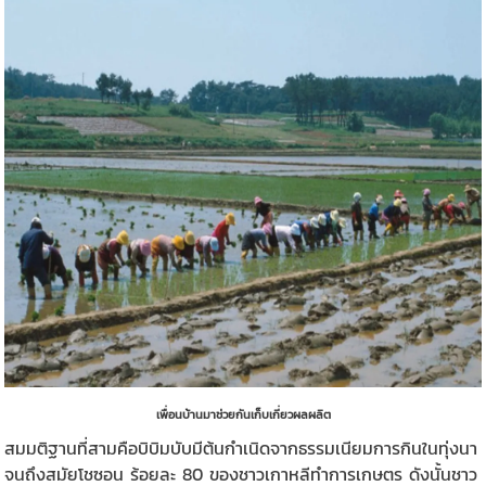
เพื่อนบ้านมาช่วยกันเก็บเกี่ยวผลผลิต
สมมติฐานที่สามคือบิบิมบับมีต้นกำเนิดจากธรรมเนียมการกินในทุ่งนา
จนถึงสมัยโชซอน ร้อยละ 80 ของชาวเกาหลีทำการเกษตร ดังนั้นชาว