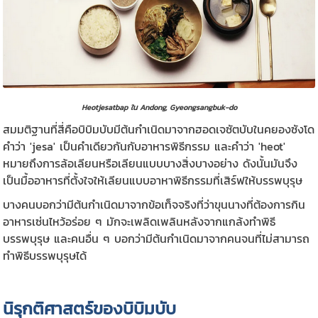
Heotjesatbap ใน Andong, Gyeongsangbuk-do
สมมติฐานที่สี่คือบิบิมบับมีต้นกำเนิดมาจากฮอดเจซัตบับในคยองซังโด
คำว่า 'jesa' เป็นคำเดียวกันกับอาหารพิธีกรรม และคำว่า 'heot'
หมายถึงการล้อเลียนหรือเลียนแบบบางสิ่งบางอย่าง ดังนั้นมันจึง
เป็นมื้ออาหารที่ตั้งใจให้เลียนแบบอาหาพิธีกรรมที่เสิร์ฟให้บรรพบุรุษ
บางคนบอกว่ามีต้นกำเนิดมาจากข้อเท็จจริงที่ว่าขุนนางที่ต้องการกิน
อาหารเซ่นไหว้อร่อย ๆ มักจะเพลิดเพลินหลังจากแกล้งทำพิธี
บรรพบุรุษ และคนอื่น ๆ บอกว่ามีต้นกำเนิดมาจากคนจนที่ไม่สามารถ
ทำพิธีบรรพบุรุษได้
นิรุกติศาสตร์ของบิบิมบับ