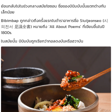
ย้อนกลับไปในช่วงกลางสมัยโชซอน ชื่อของบิบิมบับนั้นแตกต่างกัน
เล็กน้อย
Bibimbap ถูกกล่าวถึงครั้งแรกในตำราอาหารชื่อ Siuijeonseo (시
의전서 是議全書) หมายถึง 'All About Poems' ที่เขียนขึ้นในปี
1800s.
ในสมัยนั้น บิบิมบับถูกเรียกว่ากอลดงบันหรือฮวาบัน