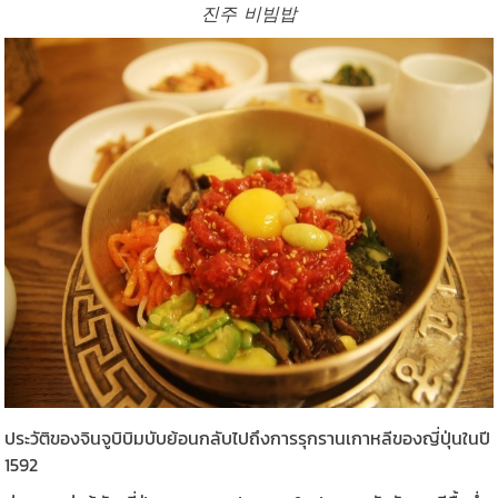
진주 비빔밥
ประวัติของจินจูบิบิมบับย้อนกลับไปถึงการรุกรานเกาหลีของญี่ปุ่นในปี
1592