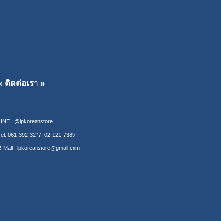
« ติดต่อเรา »
LINE : @lpkoreanstore
Tel. 061-392-3277, 02-121-7389
E-Mail : lpkoreanstore@gmail.com