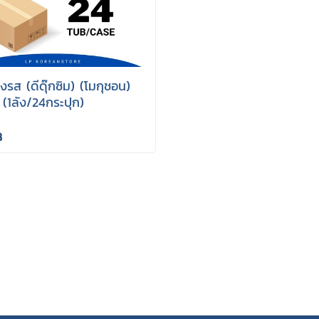
งรส (ดีดุ๊กซิม) (โมกุชอน)
(1ลัง/24กระปุก)
B