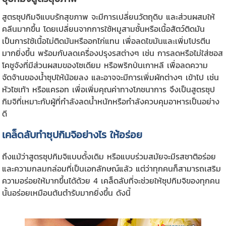
สูตรซุปกิมจิแบบรักสุขภาพ จะมีการเปลี่ยนวัตถุดิบ และส่วนผสมให้
คลีนมากขึ้น โดยเปลี่ยนจากการใช้หมูสามชั้นหรือเนื้อสัตว์ติดมัน
เป็นการใช้เนื้อไม่ติดมันหรืออกไก่แทน เพื่อลดไขมันและเพิ่มโปรตีน
มากยิ่งขึ้น พร้อมกับลดเครื่องปรุงรสต่างๆ เช่น การลดหรือไม่ใส่ซอส
โคชูจังที่มีส่วนผสมของโซเดียม หรือพริกป่นเกาหลี เพื่อลดความ
จัดจ้านของน้ำซุปให้น้อยลง และอาจจะมีการเพิ่มผักต่างๆ เข้าไป เช่น
หัวไชเท้า หรือแครอท เพื่อเพิ่มคุณค่าทางโภชนาการ จึงเป็นสูตรซุป
กิมจิที่เหมาะกับผู้ที่กำลังลดน้ำหนักหรือกำลังควบคุมอาหารเป็นอย่าง
ดี
เคล็ดลับทำซุปกิมจิอย่างไร ให้อร่อย
ถึงแม้ว่าสูตรซุปกิมจิแบบดั้งเดิม หรือแบบร่วมสมัยจะมีรสชาติอร่อย
และความกลมกล่อมที่เป็นเอกลักษณ์แล้ว แต่ว่าทุกคนก็สามารถเสริม
ความอร่อยให้มากขึ้นได้ด้วย 4 เคล็ดลับที่จะช่วยให้ซุปกิมจิของทุกคน
นั้นอร่อยเหมือนต้นตำรับมากยิ่งขึ้น ดังนี้