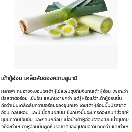
เต้าหู้อ่อน เคล็ดลับของความอูมามิ
หลายๆ คนอาจจะชอบใส่เต้าหู้ไข่ลงในซุปกิมจิแทนเต้าหู้อ่อน เพราะว่า
มีรสชาติอร่อย เข้มข้น และกินง่ายกว่า แต่รู้หรือไม่ว่าเต้าหู้อ่อนนั้น
ถือว่าเป็นเคล็ดลับความอร่อยของซุปกิมจิ โดยเต้าหู้อ่อนนั้นมีรสชาติ
อ่อน กลิ่นหอม และมีเนื้อสัมผัสนิ่ม ซึ่งกิมจินั้นจะมีกรดอะมิโนที่ช่วยให้
ซุปมีความเข้มข้น และกลมกล่อม เมื่อนำเต้าหู้อ่อนใส่ลงไปในน้ำซุปกิม
จิก็จะทำให้เต้าหู้อ่อนนั้นดูดซึมรสชาติของซุปกิมจิได้มากกว่า และทำให้