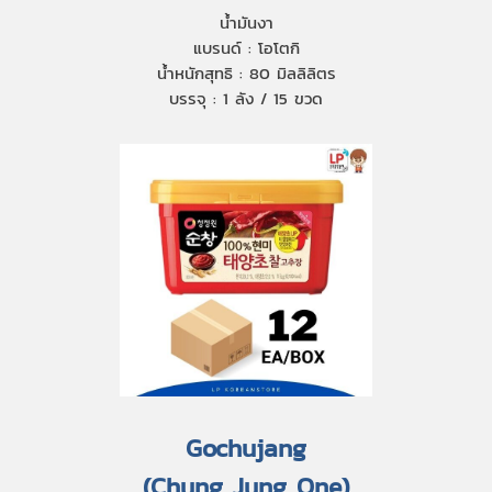
น้ำมันงา
แบรนด์ : โอโตกิ
น้ำหนักสุทธิ : 80 มิลลิลิตร
บรรจุ : 1 ลัง / 15 ขวด
Gochujang
(Chung Jung One)