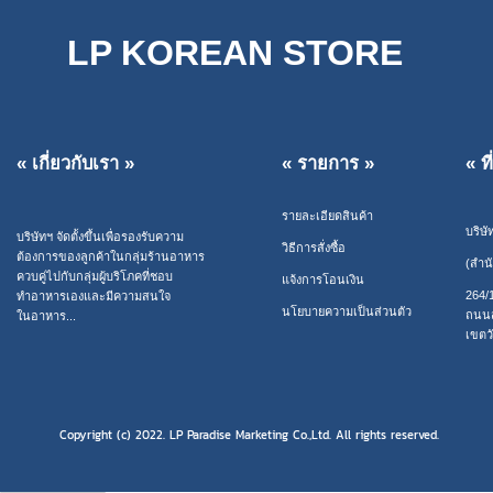
LP KOREAN STORE
« เกี่ยวกับเรา »
« รายการ »
« ท
รายละเอียดสินค้า
บริษั
บริษัทฯ จัดตั้งขึ้นเพื่อรองรับความ
วิธีการสั่งซื้อ
ต้องการของลูกค้าในกลุ่มร้านอาหาร
(สำน
ควบคู่ไปกับกลุ่มผู้บริโภคที่ชอบ
แจ้งการโอนเงิน
264/
ทำอาหารเองและมีความสนใจ
นโยบายความเป็นส่วนตัว
ถนนส
ในอาหาร...
เขตว
Copyright (c) 2022. LP Paradise Marketing Co.,Ltd. All rights reserved.