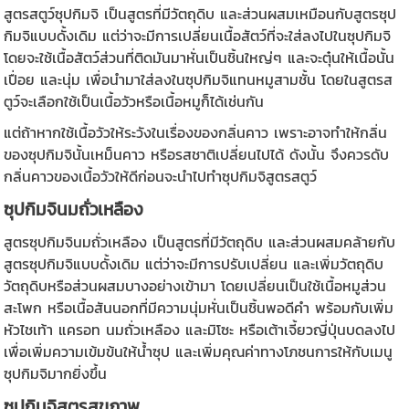
สูตรสตูว์ซุปกิมจิ เป็นสูตรที่มีวัตถุดิบ และส่วนผสมเหมือนกับสูตรซุป
กิมจิแบบดั้งเดิม แต่ว่าจะมีการเปลี่ยนเนื้อสัตว์ที่จะใส่ลงไปในซุปกิมจิ
โดยจะใช้เนื้อสัตว์ส่วนที่ติดมันมาหั่นเป็นชิ้นใหญ่ๆ และจะตุ๋นให้เนื้อนั้น
เปื่อย และนุ่ม เพื่อนำมาใส่ลงในซุปกิมจิแทนหมูสามชั้น โดยในสูตรส
ตูว์จะเลือกใช้เป็นเนื้อวัวหรือเนื้อหมูก็ได้เช่นกัน
แต่ถ้าหากใช้เนื้อวัวให้ระวังในเรื่องของกลิ่นคาว เพราะอาจทำให้กลิ่น
ของซุปกิมจินั้นเหม็นคาว หรือรสชาติเปลี่ยนไปได้ ดังนั้น จึงควรดับ
กลิ่นคาวของเนื้อวัวให้ดีก่อนจะนำไปทำซุปกิมจิสูตรสตูว์
ซุปกิมจินมถั่วเหลือง
สูตรซุปกิมจินมถั่วเหลือง เป็นสูตรที่มีวัตถุดิบ และส่วนผสมคล้ายกับ
สูตรซุปกิมจิแบบดั้งเดิม แต่ว่าจะมีการปรับเปลี่ยน และเพิ่มวัตถุดิบ
วัตถุดิบหรือส่วนผสมบางอย่างเข้ามา โดยเปลี่ยนเป็นใช้เนื้อหมูส่วน
สะโพก หรือเนื้อสันนอกที่มีความนุ่มหั่นเป็นชิ้นพอดีคำ พร้อมกับเพิ่ม
หัวไชเท้า แครอท นมถั่วเหลือง และมิโซะ หรือเต้าเจี้ยวญี่ปุ่นบดลงไป
เพื่อเพิ่มความเข้มข้นให้น้ำซุป และเพิ่มคุณค่าทางโภชนการให้กับเมนู
ซุปกิมจิมากยิ่งขึ้น
ซุปกิมจิสูตรสุขภาพ