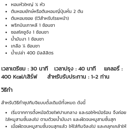
หอมหัวใหญ่ ½ หัว
ต้นหอมยักษ์หรือต้นหอมญี่ปุ่นหั่น 2 ต้น
ต้นหอมซอย (ไว้สำหรับโรยหน้า)
พริกป่นเกาหลี 1 ช้อนชา
ซอสโคชูจัง 1 ช้อนชา
น้ำมันงา 1 ช้อนชา
เกลือ ¼ ช้อนชา
น้ำเปล่า 400 มิลลิลิตร
เวลาเตรียม : 30 นาที เวลาปรุง : 40 นาที แคลอรี่ :
400 Kcal/เสิร์ฟ สำหรับรับประทาน : 1-2 ท่าน
วิธีทำ
สำหรับวิธีทำซุปกิมจิแบบดั้งเดิมมีทั้งหมด ดังนี้
เริ่มจากการตั้งหม้อด้วยไฟปานกลาง และรอให้หม้อร้อน จึงค่อย
ใส่หมูสามชั้นลงไป ตามด้วยน้ำมันงา และผัดจนหมูสามชั้นสุก
เมื่อผัดจนหมูสามชั้นจนสุกแล้ว ให้ใส่กิมจิลงไป และคลุกเคล้าให้