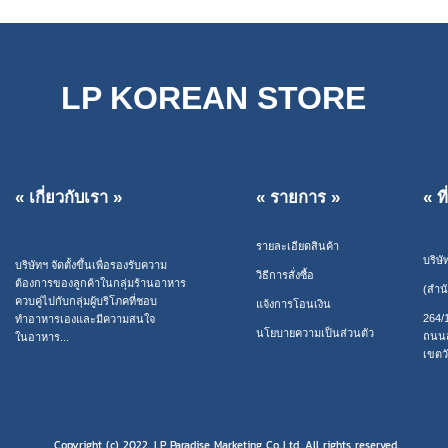
LP KOREAN STORE
« เกี่ยวกับเรา »
« รายการ »
« ท
รายละเอียดสินค้า
บริษั
บริษัทฯ จัดตั้งขึ้นเพื่อรองรับความ
วิธีการสั่งซื้อ
ต้องการของลูกค้าในกลุ่มร้านอาหาร
(สำน
ควบคู่ไปกับกลุ่มผู้บริโภคที่ชอบ
แจ้งการโอนเงิน
264/
ทำอาหารเองและมีความสนใจ
นโยบายความเป็นส่วนตัว
ถนนส
ในอาหาร...
เขตว
Copyright (c) 2022. LP Paradise Marketing Co.,Ltd. All rights reserved.